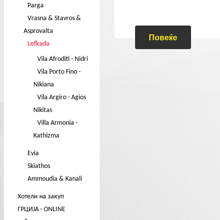
Parga
Vrasna & Stavros &
Asprovalta
Повеќе
Lefkada
Vila Afroditi - Nidri
Vila Porto Fino -
Nikiana
Vila Argiro - Agios
Nikitas
Villa Armonia -
Kathizma
Evia
Skiathos
Ammoudia & Kanali
Хотели на закуп
ГРЦИЈА - ONLINE