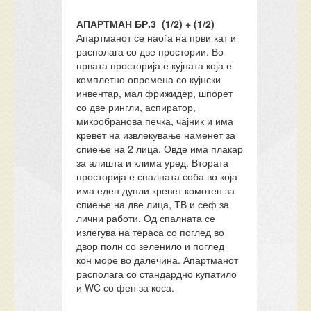
АПАРТМАН БР.3 (1/2) + (1/2)
Апартманот се наоѓа на први кат и
располага со две простории. Во
првата просторија е кујната која е
комплетно опремена со кујнски
инвентар, мал фрижидер, шпорет
со две рингли, аспиратор,
микробранова печка, чајник и има
кревет на извлекување наменет за
спиење на 2 лица. Овде има плакар
за алишта и клима уред. Втората
просторија е спалната соба во која
има еден дупли кревет комотен за
спиење на две лица, ТВ и сеф за
лични работи. Од спалната се
излегува на тераса со поглед во
двор полн со зеленило и поглед
кон море во далечина. Апартманот
располага со стандардно купатило
и WC со фен за коса.