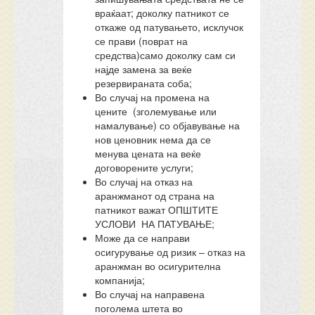
враќаат; доколку патникот се
откаже од патувањето, исклучок
се прави (поврат на
средства)само доколку сам си
најде замена за веќе
резервираната соба;
Во случај на промена на
цените (зголемување или
намалување) со објавување на
нов ценовник нема да се
менува цената на веќе
договорените услуги;
Во случај на отказ на
аранжманот од страна на
патникот важат ОПШТИТЕ
УСЛОВИ НА ПАТУВАЊЕ;
Може да се направи
осигурување од ризик – отказ на
аранжман во осигурителна
компанија;
Во случај на направена
поголема штета во