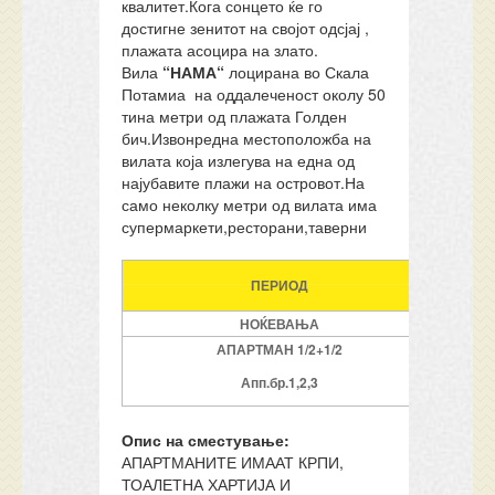
квалитет.Кога сонцето ќе го
достигне зенитот на својот одсјај ,
плажата асоцира на злато.
Вила
“НАМА“
лоцирана во Скала
Потамиа на оддалеченост околу 50
тина метри од плажата Голден
бич.Извонредна местоположба на
вилата која излегува на една од
најубавите плажи на островот.На
само неколку метри од вилата има
супермаркети,ресторани,таверни
МАЈ
ПЕРИОД
29
НОЌЕВАЊА
7
АПАРТМАН 1/2+1/2
179
Апп.бр.1,2,3
Опис на сместување
:
АПАРТМАНИТЕ ИМААТ КРПИ,
ТОАЛЕТНА ХАРТИЈА И