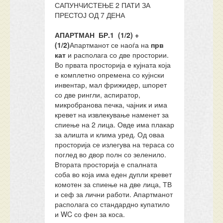
САПУНЧИСТЕЊЕ 2 ПАТИ ЗА
ПРЕСТОЈ ОД 7 ДЕНА
АПАРТМАН БР.1 (1/2) +
(1/2)
Апартманот се наоѓа на
прв
кат
и располага со две простории.
Во првата просторија е кујната која
е комплетно опремена со кујнски
инвентар, мал фрижидер, шпорет
со две рингли, аспиратор,
микробранова печка, чајник и има
кревет на извлекување наменет за
спиење на 2 лица. Овде има плакар
за алишта и клима уред. Од оваа
просторија се излегува на тераса со
поглед во двор полн со зеленило.
Втората просторија е спалната
соба во која има еден дупли кревет
комотен за спиење на две лица, ТВ
и сеф за лични работи. Апартманот
располага со стандардно купатило
и WC со фен за коса.