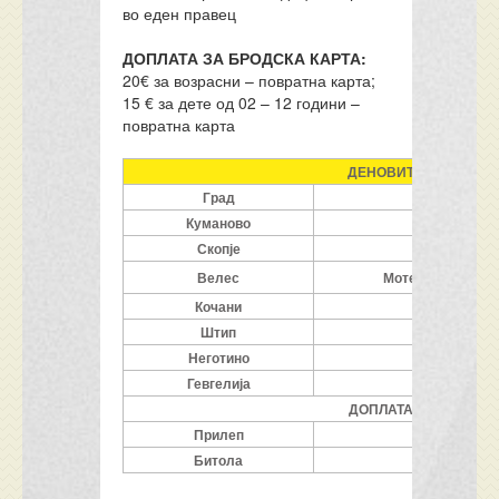
во еден правец
ДОПЛАТА ЗА БРОДСКА КАРТА:
20€ за возрасни – повратна карта;
15 € за дете од 02 – 12 години –
повратна карта
ДЕНОВИТЕ ДАДЕНИ В
Град
Мест
Куманово
Бензинск
Скопје
Спортска с
Велес
Мотел Македониј
Кочани
О
Штип
Неготино
Бензинск
Гевгелија
Бензинск
ДОПЛАТА ЗА ТРАНСФЕ
Прилеп
Бензин
Битола
Сп