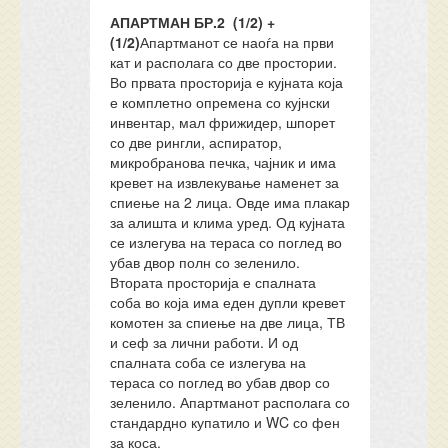
АПАРТМАН БР.2 (1/2) +
(1/2)
Апартманот се наоѓа на први
кат и располага со две простории.
Во првата просторија е кујната која
е комплетно опремена со кујнски
инвентар, мал фрижидер, шпорет
со две рингли, аспиратор,
микробранова печка, чајник и има
кревет на извлекување наменет за
спиење на 2 лица. Овде има плакар
за алишта и клима уред. Од кујната
се излегува на тераса со поглед во
убав двор полн со зеленило.
Втората просторија е спалната
соба во која има еден дупли кревет
комотен за спиење на две лица, ТВ
и сеф за лични работи. И од
спалната соба се излегува на
тераса со поглед во убав двор со
зеленило. Апартманот располага со
стандардно купатило и WC со фен
за коса.