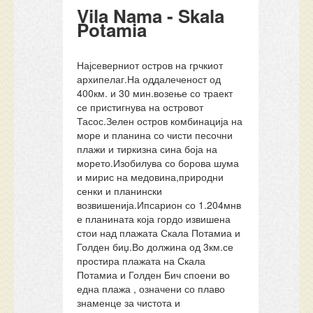
Vila Nama - Skala
Potamia
Најсеверниот остров на грчкиот
архипелаг.На оддалеченост од
400км. и 30 мин.возење со траект
се пристигнува на островот
Тасос.Зелен остров комбинација на
море и планина со чисти песочни
плажи и тиркизна сина боја на
морето.Изобилува со борова шума
и мирис на медовина,природни
сенки и планински
возвишенија.Ипсарион со 1.204мнв
е планината која гордо извишена
стои над плажата Скала Потамиа и
Голден биџ.Во должина од 3км.се
простира плажата на Скала
Потамиа и Голден Бич споени во
една плажа , означени со плаво
знаменце за чистота и