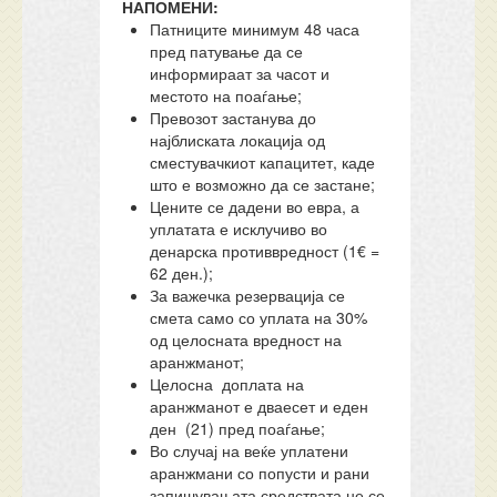
НАПОМЕНИ:
Патниците минимум 48 часа
пред патување да се
информираат за часот и
местото на поаѓање;
Превозот застанува до
најблиската локација од
сместувачкиот капацитет, каде
што е возможно да се застане;
Цените се дадени во евра, а
уплатата е исклучиво во
денарска противвредност (1€ =
62 ден.);
За важечка резервација се
смета само со уплата на 30%
од целосната вредност на
аранжманот;
Целосна доплата на
аранжманот е дваесет и еден
ден (21) пред поаѓање;
Во случај на веќе уплатени
аранжмани со попусти и рани
запишувањата средствата не се