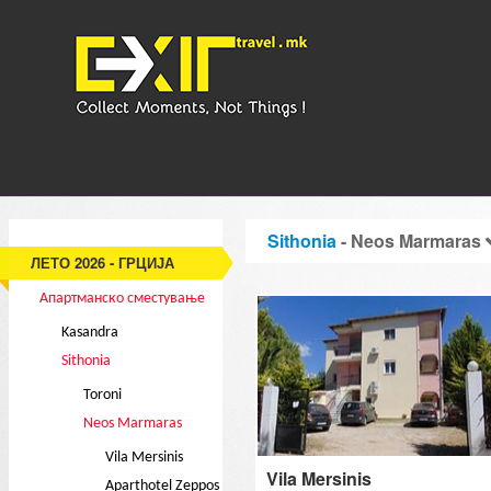
Sithonia
- Neos Marmaras
ЛЕТО 2026 - ГРЦИЈА
Апартманско сместување
Kasandra
Sithonia
Toroni
Neos Marmaras
Vila Mersinis
Vila Mersinis
Aparthotel Zeppos