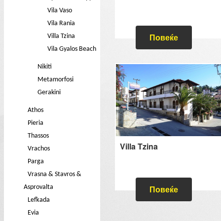
Vila Vaso
Vila Rania
Повеќе
Villa Tzina
Vila Gyalos Beach
Nikiti
Metamorfosi
Gerakini
Athos
Pieria
Thassos
Villa Tzina
Vrachos
Parga
Vrasna & Stavros &
Asprovalta
Повеќе
Lefkada
Evia