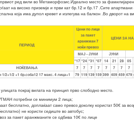
 првиот ред вили во Метаморфозис.Идеално место за фамилијарен
аат на високо приземје и први кат бр.12 и бр.17 .Сите апартмани 
спална која има дупол кревет и излегува на балкон .Во дворот на в
Цени по лице
за пакет
ЦЕНИ ЗА НА
аранжман 7
ПЕРИОД
ноќи превоз
МАЈ - ЈУНИ
ЈУНИ
*17
*24
*31
*07
14
21
28
05
НОЌЕВАЊА
7
7
7
7
7
7
7
7
 1/2+1/2 +1 бр.соба12 17 макс. 4 лица+1
79
119
139
159
399
409
459
479
улицата покрај вилата на принцип прво слободно место.
РТМАН потребни се минимум 2 лица;
ваат бесплатно, доплаќаат само превоз доколку користат 50€ за воз
бесплатно) не користи седиште во автобус;
евоз за пакет аранжманите се одбива 10€ по лице