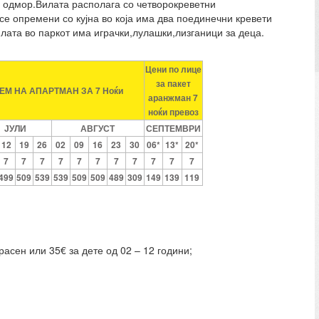
 одмор.Вилата располага со четворокреветни
се опремени со кујна во која има два поединечни кревети
илата во паркот има играчки,лулашки,лизганици за деца.
Цени по лице
за пакет
ЕМ НА АПАРТМАН ЗА 7 Ноќи
аранжман 7
ноќи превоз
ЈУЛИ
АВГУСТ
СЕПТЕМВРИ
12
19
26
02
09
16
23
30
06*
13*
20*
7
7
7
7
7
7
7
7
7
7
7
499
509
539
539
509
509
489
309
149
139
119
расен или 35€ за дете од 02 – 12 години;