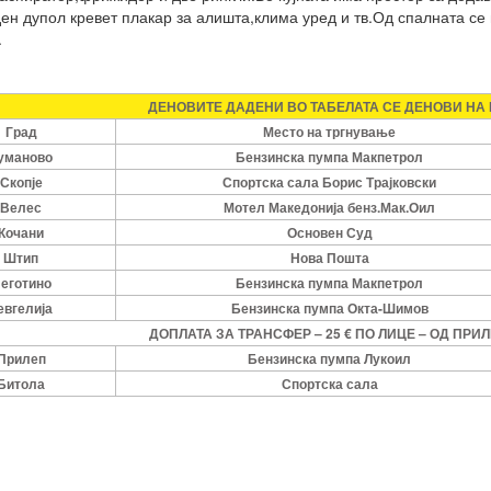
ен дупол кревет плакар за алишта,клима уред и тв.Од спалната се 
.
ДЕНОВИТЕ ДАДЕНИ ВО ТАБЕЛАТА СЕ ДЕНОВИ НА
Град
Место на тргнување
уманово
Бензинска пумпа Макпетрол
Скопје
Спортска сала Борис Трајковски
Велес
Мотел Македонија бенз.Мак.Оил
Кочани
Основен Суд
Штип
Нова Пошта
еготино
Бензинска пумпа Макпетрол
евгелија
Бензинска пумпа Окта-Шимов
ДОПЛАТА ЗА ТРАНСФЕР – 25 € ПО ЛИЦЕ – ОД ПРИ
Прилеп
Бензинска пумпа Лукоил
Битола
Спортска сала