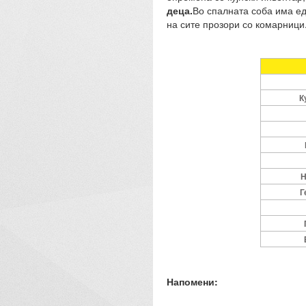
деца.
Во спалната соба има ед
на сите прозори со комарници
К
Н
Г
Напомени: