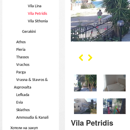
Vila Lina
Vila Petridis
Vila Sithonia
Gerakini
Athos
Pieria
Thassos
Vrachos
Parga
Vrasna & Stavros &
Asprovalta
Lefkada
Evia
Skiathos
Ammoudia & Kanali
Vila Petridis
Хотели на закуп