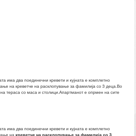
ната има два поединечни кревети и кујната е комплетно
вање на креветче на расклопување за фамилија со 3 деца.Во
 на тераса со маса и столици.Апартманот е опрмен на сите
ната има два поединечни кревети и кујната е комплетно
авање на
креветче на расклопување за фамилија со 3