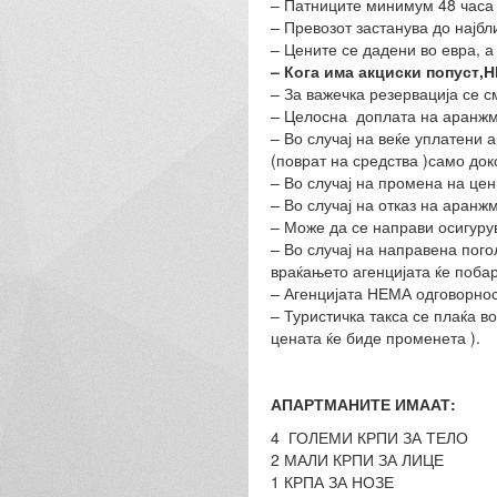
– Патниците минимум 48 часа 
– Превозот застанува до најбл
– Цените се дадени во евра, а 
– Кога има акциски попуст,Н
– За важечка резервација се 
– Целосна доплата на аранжма
– Во случај на веќе уплатени 
(поврат на средства )само док
– Во случај на промена на це
– Во случај на отказ на ара
– Може да се направи осигуру
– Во случај на направена пог
враќањето агенцијата ќе побар
– Агенцијата НЕМА одговорност
– Туристичка такса се плаќа в
цената ќе биде променета ).
АПАРТМАНИТЕ ИМААТ:
4 ГОЛЕМИ КРПИ ЗА ТЕЛО
2 МАЛИ КРПИ ЗА ЛИЦЕ
1 КРПА ЗА НОЗЕ