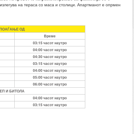
излегува на тераса со маса и столици. Апартманот е опрмен
 ПОАЃАЊЕ ОД
Време
0
3:
15
часот наутро
0
4:
00
часот наутро
04
:
3
0
часот наутро
03:15 часот наутро
04
:
0
0
часот наутро
0
5:
0
0
часот наутро
0
6:00
часот наутро
ЛЕП И БИТОЛА
04:00 часот наутро
03:15 часот наутро