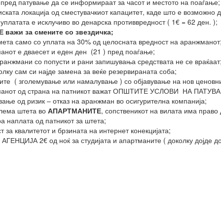
пред патување да се информираат за часот и местото на поаѓање;
иската локација од сместувачкиот капацитет, каде што е возможно д
уплатата е исклучиво во денарска противвредност ( 1€ = 62 ден. );
Е важи за смените со звездичка
;
смета само со уплата на 30% од целосната вредност на аранжманот
нот е дваесет и еден ден (21 ) пред поаѓање;
аранжмани со попусти и рани запишувања средствата не се враќаат;
олку сам си најде замена за веќе резервираната соба;
ните ( зголемување или намалување ) со објавување на нов ценовни
нжманот од страна на патникот важат ОПШТИТЕ УСЛОВИ НА ПАТУВ
вање од ризик – отказ на аранжман во осигурителна компанија;
олема штета во
АПАРТМАНИТЕ
, сопственикот на вилата има право
а наплата од патникот за штета;
 за квалитетот и брзината на интернет конекцијата;
о АГЕНЦИЈА 2€ од ноќ за студијата и апартманите ( доколку дојде до