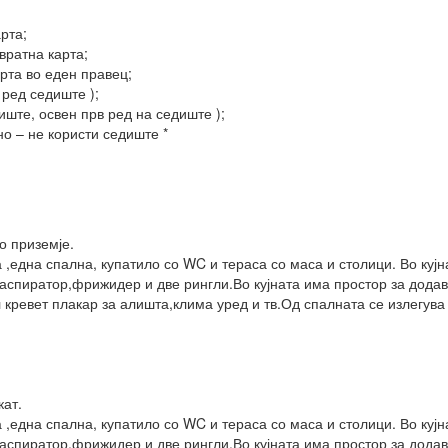
рта;
вратна карта;
арта во еден правец;
 ред седиште );
иште, освен прв ред на седиште );
но – не користи седиште *
о приземје.
 ,една спална, купатило со WC и тераса со маса и столици. Во куј
,аспиратор,фрижидер и две рингли.Во кујната има простор за дода
 кревет плакар за алишта,клима уред и тв.Од спалната се излегува
кат.
 ,една спална, купатило со WC и тераса со маса и столици. Во куј
,аспиратор,фрижидер и две рингли.Во кујната има простор за дод