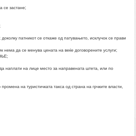
а се застане;
;
 доколку патникот се откаже од патувањето, исклучок се прави
к нема да се менува цената на веќе договорените услуги;
АЊЕ;
 да наплати на лице место за направената штета, или по
 промена на туристичката такса од страна на грчките власти,