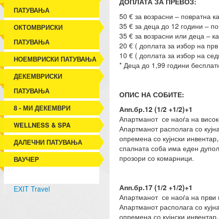
ДОПЛАТА ЗА ПРЕВОЗ:
ПАТУВАЊА
50 € за возрасни – повратна ка
35 € за деца до 12 години – по
ОКТОМВРИСКИ
35 € за возрасни или деца – к
ПАТУВАЊА
20 € ( доплата за избор на прв
10 € ( доплата за избор на сед
НОЕМВРИСКИ ПАТУВАЊА
* Деца до 1,99 години бесплат
ДЕКЕМВРИСКИ
ПАТУВАЊА
ОПИС НА СОБИТЕ:
8 - МИ ДЕКЕМВРИ
Апп.бр.12 (1/2 +1/2)+1
Апартманот се наоѓа на висок
WELLNESS & SPA
Апартманот располага со кујна
опремена со кујнски инвентар
ДАЛЕЧНИ ПАТУВАЊА
спалната соба има еден дупол
прозори со комарници.
ВАУЧЕР
Апп.бр.17 (1/2 +1/2)+1
EXIT Travel
Апартманот се наоѓа на први 
Апартманот располага со кујна
опремена со кујнски инвентар