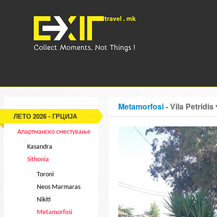
Metamorfosi
- Vila Petridis
ЛЕТО 2026 - ГРЦИЈА
Апартманско сместување
Kasandra
Sithonia
Toroni
Neos Marmaras
Nikiti
Metamorfosi