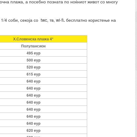
сочна плажа, а посебно позната по ноќниот живот со многу
4 соби, секоја со twc, тв, wi-fi
.
бесплатно користење на
Х.Словенска плажа 4*
Полупансион
495 eyp
500 eyp
520 eyp
615 eyp
640 eyp
640 eyp
640 eyp
640 eyp
640 eyp
640 eyp
640 eyp
620 eyp