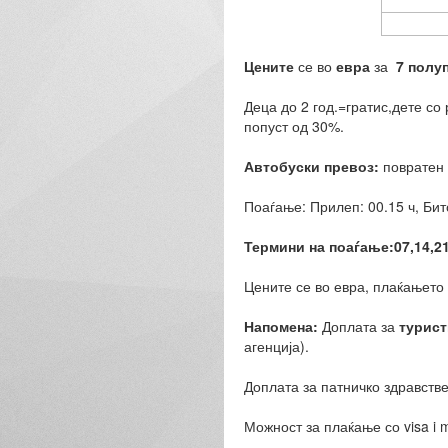
Цените
се во
евра
за
7
полуп
Деца до 2 год.=гратис,дете со
попуст од 30%.
Автобуски превоз:
повратен 
Поаѓање: Прилеп: 00.15 ч, Бит
Термини на поаѓање:0
7
,1
4
,2
Цените се во евра, плаќањето 
Напомена:
Доплата за
турист
агенција).
Доплата за патничко здравстве
Можност за плаќање со visa i m