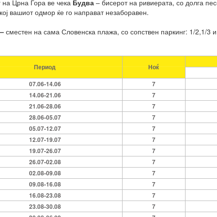
г на Црна Гора ве чека
Будва
– бисерот на ривиерата, со долга пе
кој вашиот одмор ќе го направат незаборавен.
–
сместен на сама Словенска плажа, со сопствен паркинг: 1/2,1/3 и 1/
Период
Ноќ
07.06-14.06
7
14.06-21.06
7
21.06-28.06
7
28.06-05.07
7
05.07-12.07
7
12.07-19.07
7
19.07-26.07
7
26.07-02.08
7
02.08-09.08
7
09.08-16.08
7
16.08-23.08
7
23.08-30.08
7