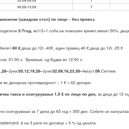
30.08-06.09
7
06.09-13.09
7
ансиони (шведски стол)
по лице
–
без превоз
.
 родители
2-7год.
во1/2+1 соба,на помошен кревет,имаат 50%, деца 
билет-
60 €
,деца до 12г.-40€, еден правец-40 €,деца до 12г.-25 €
ола: 01:00 ч. Враќање: од Будва во 12:00 ч.
1
,
28
–
Јуни;
0
5
,1
2
,
19
,2
6
–
Јули;
0
2
,
09
,1
6
,2
3,30
–
Август;
0
6
.Септем.
е во денарска противредност – 1 € = 62 денари.
ичка такса и осигурување 1,5 € по лице по ден,
за деца до 12 го
но осигурување за 7 дена до 65 год = 300 ден. Собите се напуштаат
astercard, a на 3 рати по договор + 5 % од цената.