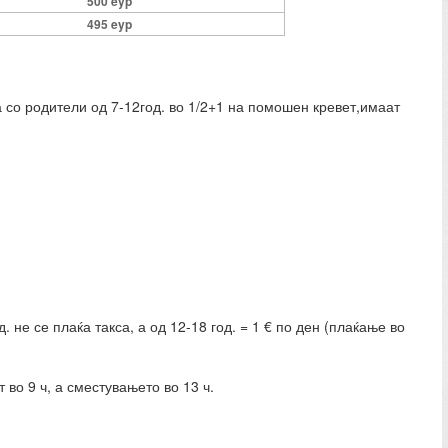
500 eyp
495 eyp
со родители од 7-12год. во 1/2+1 на помошен кревет,имаат
д. не се плаќа такса, а од 12-18 год. = 1 € по ден (плаќање во
 во 9 ч, а сместувањето во 13 ч.