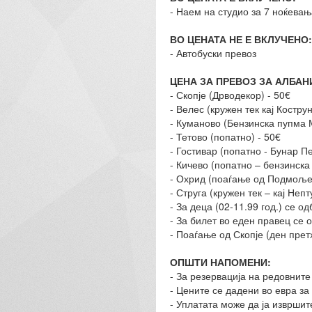
- Наем на студио за 7 ноќевањ
ВО ЦЕНАТА НЕ Е ВКЛУЧЕНО:
- Автобуски превоз
ЦЕНА ЗА ПРЕВОЗ ЗА АЛБАН
- Скопје (Дрводекор) - 50€
- Велес (кружен тек кај Костр
- Куманово (Бензинска пупма 
- Тетово (попатно) - 50€
- Гостивар (попатно - Бунар Пе
- Кичево (попатно – бензинска 
- Охрид (поаѓање од Подмоље 
- Струга (кружен тек – кај Непт
- За деца (02-11.99 год.) се о
- За билет во еден правец се 
- Поаѓање од Скопје (ден прет
ОПШТИ НАПОМЕНИ:
- За резервација на редовните
- Цените се дадени во евра за
- Уплатата може да ја извршит