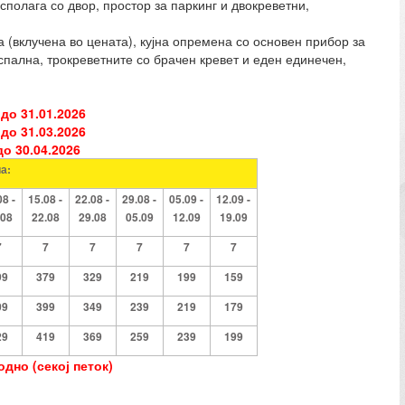
олага со двор, простор за паркинг и двокреветни,
а (вклучена во цената), кујна опремена со основен прибор за
спална, трокреветните со брачен кревет и еден единечен,
до 31.01.2026
до 31.03.2026
о 30.04.2026
а:
08 -
15.08 -
22.08 -
29.08 -
05.09 -
12.09 -
.08
22.08
29.08
05.09
12.09
19.09
7
7
7
7
7
7
99
379
329
219
199
159
09
399
349
239
219
179
29
419
369
259
239
199
дно (секој петок)