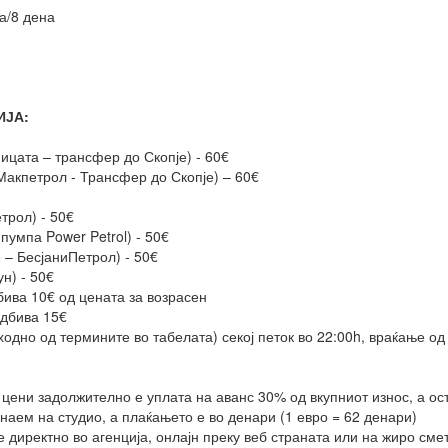
а/8 дена
ИЈА:
уницата – трансфер до Скопје) - 60€
Макпетрол - Трансфер до Скопје) – 60€
трол) - 50€
пумпа Power Petrol) - 50€
– БесјаниПетрол) - 50€
ун) - 50€
дбива 10€ од цената за возрасен
одбива 15€
ходно од термините во табелата) секој петок во 22:00h, враќање од
 цени задолжително е уплата на аванс 30% од вкупниот износ, а ос
 наем на студио, а плаќањето е во денари (1 евро = 62 денари)
е директно во агенција, онлајн преку веб страната или на жиро сме