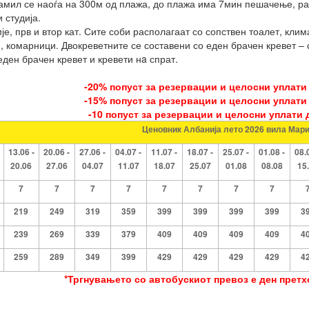
мил се наоѓа на 300м од плажа, до плажа има 7мин пешачење, расп
 студија.
е, прв и втор кат. Сите соби располагаат со сопствен тоалет, клим
, комарници. Двокреветните се составени со еден брачен кревет – 
еден брачен кревет и кревети нa спрат.
-20% попуст за резервации и целосни уплати 
-15% попуст за резервации и целосни уплати 
-10 попуст за резервации и целосни уплати д
Ценовник Албанија лето 2026 вила Мари
13.06 -
20.06 -
27.06 -
04.07 -
11.07 -
18.07 -
25.07 -
01.08 -
08.
20.06
27.06
04.07
11.07
18.07
25.07
01.08
08.08
15
7
7
7
7
7
7
7
7
219
249
319
359
399
399
399
399
3
239
269
339
379
409
409
409
409
4
259
289
349
399
429
429
429
429
4
*Тргнувањето со автобускиот превоз е ден претхо