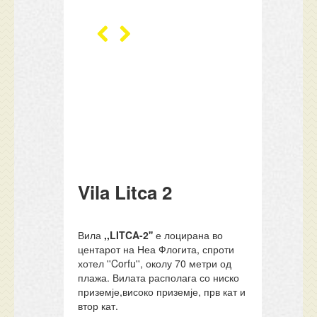
Vila Litca 2
Вила
,,LITCA-2''
е лоцирана во
центарот на Неа Флогита, спроти
хотел ''Corfu'', околу 70 метри од
плажа. Вилата располага со ниско
приземје,високо приземје, прв кат и
втор кат.