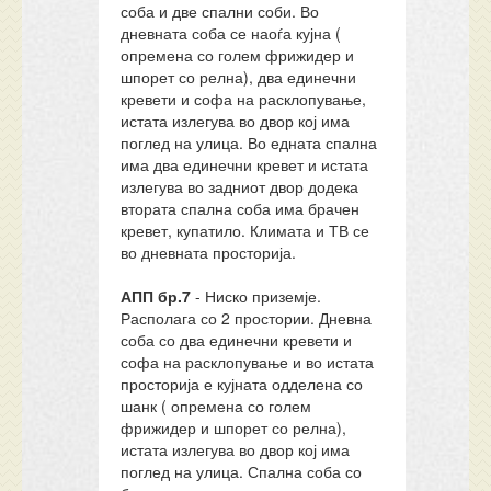
соба и две спални соби. Во
дневната соба се наоѓа кујна (
опремена со голем фрижидер и
шпорет со релна), два единечни
кревети и софа на расклопување,
истата излегува во двор кој има
поглед на улица. Во едната спална
има два единечни кревет и истата
излегува во задниот двор додека
втората спална соба има брачен
кревет, купатило. Климата и ТВ се
во дневната просторија.
АПП бр.7
- Ниско приземје.
Располага со 2 простории. Дневна
соба со два единечни кревети и
софа на расклопување и во истата
просторија е кујната одделена со
шанк ( опремена со голем
фрижидер и шпорет со релна),
истата излегува во двор кој има
поглед на улица. Спална соба со