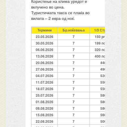
Користење на клима уредот е
вклучено во цена.
Туристичката такса се плаќа во
вилата – 2 евра од ноќ.
Термини
Бр.ноќевања
1/3 Студио
1/
23.05.2026
7
150 promo
1
30.05.2026
7
199 полно
06.06.2026
7
320 полно
13.06.2026
7
400 полно
20.06.2026
7
440
4
27.06.2026
7
490
04.07.2026
7
520
11.07.2026
7
550
18.07.2026
7
550
25.07.2026
7
580
01.08.2026
7
580
08.08.2026
7
580
15.08.2026
7
560
22.08.2026
7
500