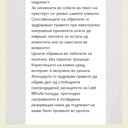
надомест.
За хигиената во собите во текот на
престојот се грижат самите клиенти.
Сопствениците на објектите го
задржуваат правото при евентуално
направена-причинета штета да
извршат наплата за истата од
клиентите кои се сместени во
моментот.
Цените објавени во табелите се
конечни, без скриени трошоци.
Користењето на клима-уред,
интернет е вклучено во цената.
Агенцијата го задржува правото да
објави дел од слободните
(непродадени) капацитети на Last
Minute понуда, претходно
направените и потврдени
резервации нема да подлежат на
какви било промени во цената.