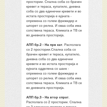
простории. Спална соба со брачен
кревет и тераса, купатило, дневна
соба со два единечни кревети и во
истата просторија е кујната -
опремена со голем фрижидер и
шпорет со релна. И оваа соба има
сопствена тераса. Климата и ТВ се
во дневната просторија.
АПП бр.2 - На прв кат
. Располага
со 2 простории.Спална соба со
брачен кревет и тераса, купатило,
дневна соба со два единечни
кревети и во истата просторија е
кујната одделена со шанк -
опремена со голем фрижидер и
шпорет со релна. И оваа соба има
сопствена тераса. Климата и ТВ се
во дневната просторија.
АПП бр.3 - На втор спрат
.
Располага со 2 простории. Спална
со 2 единечни кревети и тераса,