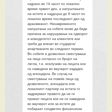
најрано во 14 часот по локално
време првиот ден, а напуштањето
на истите е најдоцна до 9 часот по
локално време последниот ден од
аранжманот. Ненавременото
напуштање на собите може да биде
причина за нарушување на одморот
и комодитетот на клиентите кои
треба да влезат во студијата/
апартманите во следниот термин.
Во собите е дозволено сместување
на лица согласно со бројот на
легла, т.е. исклучиво на лицата кои
се наведени во ваучерот издаден
од агенцијата. Во случај на
сместување на повеќе лица од
дозволеното, агенцијата или
локалниот партнер на истата го
задржуваат правото да не ги
примат лицата кои не се наведени
во ваучерот или за истите да
побараат соодветен финансиски