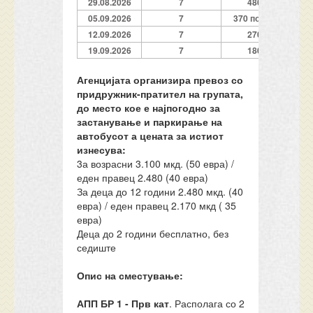
29.08.2026
7
480
05.09.2026
7
370 полно
12.09.2026
7
270
19.09.2026
7
180
Агенцијата организира превоз со
придружник-пратител на групата,
до место кое е најпогодно за
застанување и паркирање на
автобусот а цената за истиот
изнесува:
3а возрасни 3.100 мкд. (50 евра) /
еден правец 2.480 (40 евра)
За деца до 12 години 2.480 мкд. (40
евра) / еден правец 2.170 мкд ( 35
евра)
Деца до 2 години бесплатно, без
седиште
Опис на сместување:
АПП БР 1 - Прв кат
. Располага со 2