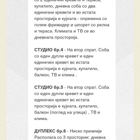
купатило, дневна соба со два
единечни кревети и во истата
просторија е кујната - опремена со
голем фрижидер и шпорет со релна
и тераса. Климата и ТВ се во
дневната просторија.
СТУДИО бр.4
- На втор спрат. Соба
со еден дупли кревет и еден
единечен кревет во истата
просторија е кујната, купатило,
балкон, ТВ и клима .
СТУДИО бр.5
- На втор спрат. Соба
со еден дупли кревет и еден
единечен кревет во истата
просторија е кујната, купатило,
балкон (поглед на улица) , ТВ и
клима.
ДУПЛЕКС бр.6
- Ниско приземје
Располага со 3 простории: дневна