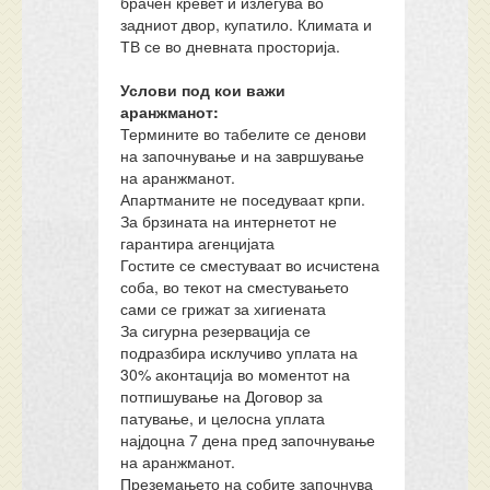
брачен кревет и излегува во
задниот двор, купатило. Климата и
ТВ се во дневната просторија.
Услови под кои важи
аранжманот:
Термините во табелите се денови
на започнување и на завршување
на аранжманот.
Апартманите не поседуваат крпи.
За брзината на интернетот не
гарантира агенцијата
Гостите се сместуваат во исчистена
соба, во текот на сместувањето
сами се грижат за хигиената
За сигурна резервација се
подразбира исклучиво уплата на
30% аконтација во моментот на
потпишување на Договор за
патување, и целосна уплата
најдоцна 7 дена пред започнување
на аранжманот.
Преземањето на собите започнува