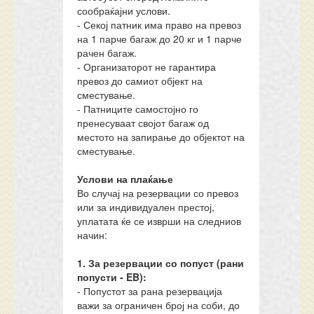
сообраќајни услови.
- Секој патник има право на превоз
на 1 парче багаж до 20 кг и 1 парче
рачен багаж.
- Организаторот не гарантира
превоз до самиот објект на
сместување.
- Патниците самостојно го
пренесуваат својот багаж од
местото на запирање до објектот на
сместување.
Услови на плаќање
Во случај на резервации со превоз
или за индивидуален престој,
уплатата ќе се изврши на следниов
начин:
1. За резервации со попуст (рани
попусти - EB):
- Попустот за рана резервација
важи за ограничен број на соби, до