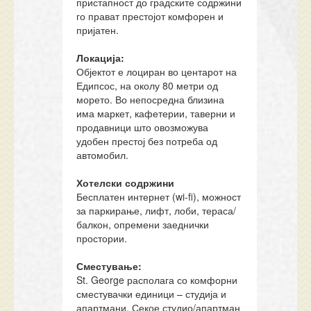
пристапност до градските содржини
го прават престојот комфорен и
пријатен.
Локација:
Објектот е лоциран во центарот на
Едипсос, на околу 80 метри од
морето. Во непосредна близина
има маркет, кафетерии, таверни и
продавници што овозможува
удобен престој без потреба од
автомобил.
Х
отелски содржини
Бесплатен интернет (wi-fi), можност
за паркирање, лифт, лоби, тераса/
балкон, опремени заеднички
простории.
Сместување:
St. George располага со комфорни
сместувачки единици – студија и
апартмани. Секое студио/апартман