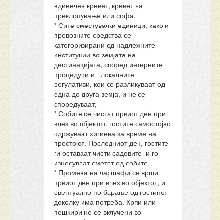
единечен кревет, кревет на
преклопување или софа.
* Сите сместувачки единици, како и
превозните средства се
категоризирани од надлежните
институции во земјата на
дестинацијата, според интерните
процедури и локалните
регулативи, кои се разликуваат од
една до друга земја, и не се
споредуваат;
* Собите се чистат првиот ден при
влез во објектот, гостите самостојно
одржуваат хигиена за време на
престојот. Последниот ден, гостите
ги оставаат чисти садовите и го
изнесуваат сметот од собите
* Промена на чаршафи се врши
првиот ден при влез во објектот, и
евентуално по барање од гостинот
доколку има потреба. Крпи или
пешкири не се вклучени во