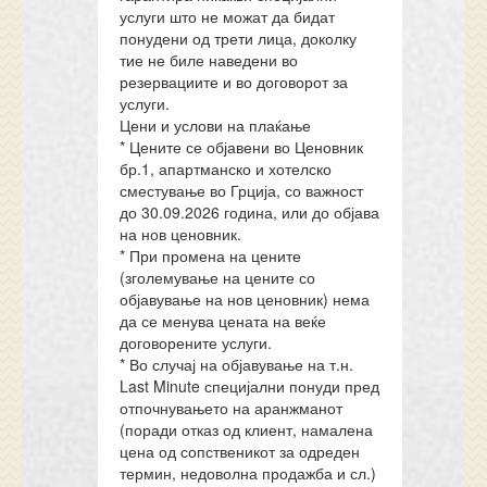
услуги што не можат да бидат
понудени од трети лица, доколку
тие не биле наведени во
резервациите и во договорот за
услуги.
Цени и услови на плаќање
* Цените се објавени во Ценовник
бр.1, апартманско и хотелско
сместување во Грција, со важност
до 30.09.2026 година, или до објава
на нов ценовник.
* При промена на цените
(зголемување на цените со
објавување на нов ценовник) нема
да се менува цената на веќе
договорените услуги.
* Во случај на објавување на т.н.
Last Minute специјални понуди пред
отпочнувањето на аранжманот
(поради отказ од клиент, намалена
цена од сопственикот за одреден
термин, недоволна продажба и сл.)