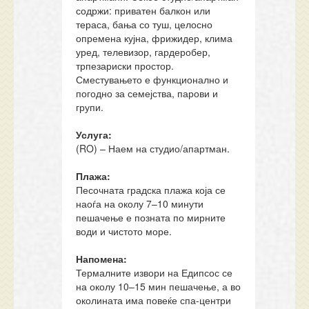
содржи: приватен балкон или
тераса, бања со туш, целосно
опремена кујна, фрижидер, клима
уред, телевизор, гардеробер,
трпезариски простор.
Сместувањето е функционално и
погодно за семејства, парови и
групи.
Услуга:
(RO) – Наем на студио/апартман.
Плажа:
Песочната градска плажа која се
наоѓа на околу 7–10 минути
пешачење е позната по мирните
води и чистото море.
Напомена:
Термалните извори на Едипсос се
на околу 10–15 мин пешачење, а во
околината има повеќе спа-центри