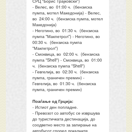
СРЦ “Борис Трајковски")
- Велес, во 01:00 ч. (бензиска
пумпа, мотел Македонија) - Велес,
во 24:00 ч. (бензиска пумпа, мотел
Македонија)
- Неготино, во 01:30 ч. (бензиска
пумпа "Макпетрол") - Неготино, во
00:30 ч. (бензиска пумпа
"Макпетрол")
- Смоквица, во 02:00 ч. (бензиска
пумпа "Shell") - Смоквица, во 01:00
ч. (бензиска пумпа "Shell")
- Гевгелија, во 02:30 ч. (бензиска
пумпа, граничен премин) -
Гевгелија, во 01:30 ч. (бензиска
пумпа, граничен премин)
Поаѓање од Грција:
- Истиот ден попладне.
- Превозот со автобус се извршува
до туристичката дестинација, до
соодветно место за запирање на
автобусот според локалните