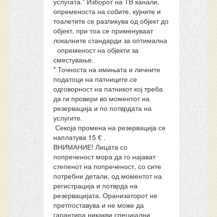
услугата.* Изборот на ТВ канали,
опременоста на собите, кујните и
тоалетите се разликува од објект до
објект, при тоа се применуваат
локалните стандарди за оптимална
опременост на објекти за
сместување.
* Точноста на имињата и личните
податоци на патниците се
одговорност на патникот кој треба
да ги провери во моментот на
резервација и по потврдата на
услугите.
Секоја промена на резервација се
наплатува 15 € .
ВНИМАНИЕ! Лицата со
попреченост мора да го најават
степенот на попреченост, со сите
потребни детали, од моментот на
регистрација и потврда на
резервацијата. Оранизаторот не
претпоставува и не може да
гарантира никакви специјални