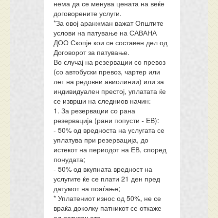
нема да се менува цената на веќе
договорените услуги.
*За овој аранжман важат Општите
услови на патување на САВАНА
ДОО Скопје кои се составен дел од
Договорот за патување.
Во случај на резервации со превоз
(со автобуски превоз, чартер или
лет на редовни авиолинии) или за
индивидуален престој, уплатата ќе
се изврши на следниов начин:
1. За резервации со рана
резервација (рани попусти - EB):
- 50% од вредноста на услугата се
уплатува при резервација, до
истекот на периодот на ЕВ, според
понудата;
- 50% од вкупната вредност на
услугите ќе се плати 21 ден пред
датумот на поаѓање;
* Уплатениот износ од 50%, не се
враќа доколку патникот се откаже
од патувањето