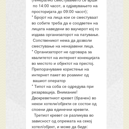
по 14:00 часот, а одјавувањето на
просторијата до 09:00 часот);
* Бројот на лица кои се сместуваат
во собите треба да е соодветен на
лицата наведени во ваучерот кој го
издава организаторот на патување.
Сопственикот нема да дозволи
сместување на ненајавени лица.
* Организаторот не одговара за
квалитетот на интернет конекцијата
во местото и објектот на престој.
Препорачуваме користење на
интернет пакет во роаминг од
вашиот оператор
* Типот на соба се одредува при
резарвација. Внимание!
Двокреветниот кревет (брачен) во
некои хотели/објекти се состои од
споени два единечни кревети.
Третиот кревет се разликува во
зависност од опремата на секој
хотел/објект, и може да биде: