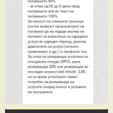
патувањето 90%
- за отказ од 05 до 0 дена пред
патувањето или во текот на
патувањето 100%.
За износот на отказните трошоци,
постои можност организаторот на
патување да му издаде ваучер на
патникот за користење на одредени
услуги во одреден период, доколку
давателите на услуги (хотелот,
превозникот и др.) го прифатат тоа.
За отказ на резервации уплатени по
специјални понуди (SPO), рана
резервација (EB) или резервации во
последен момент-last minute (LM),
не се враќа уплатениот аванс
потребен за резервација на
услугите според описот и условите
на програмата.