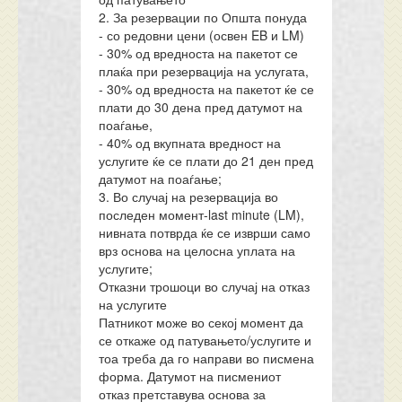
2. За резервации по Општа понуда
- со редовни цени (освен EB и LM)
- 30% од вредноста на пакетот се
плаќа при резервација на услугата,
- 30% од вредноста на пакетот ќе се
плати до 30 дена пред датумот на
поаѓање,
- 40% од вкупната вредност на
услугите ќе се плати до 21 ден пред
датумот на поаѓање;
3. Во случај на резервација во
последен момент-last minute (LM),
нивната потврда ќе се изврши само
врз основа на целосна уплата на
услугите;
Отказни трошоци во случај на отказ
на услугите
Патникот може во секој момент да
се откаже од патувањето/услугите и
тоа треба да го направи во писмена
форма. Датумот на писмениот
отказ претставува основа за