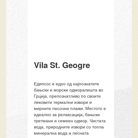
Vila St. Geogre
Едипсос е едно од најпознатите
бањски и морски одморалишта во
Грција, препознатливо по своите
лековити термални извори и
мирните песочни плажи. Местото е
идеално за релаксација, бањски
третмани и семеен одмор. Чистата
вода, природните извори со топла
минерална вода и лесната