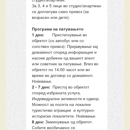
За 3, 4 и 5 лице во студио/апартман
се доплатува само превоз (за
возрасен или дете).
Програма на патувањето
1 ден:
Пристигнување во
објектот (со автобус или со
сопствен превоз). Пријавување кај
домаќинот според информации и
насоки добиени од вашиот агент
или советник за патување. Влез во
објектот по 14:00 часот или во
време во договор со домаќинот.
Ноќевање.
2 - 7 ден:
Престој во објектот
според избраната услуга.
Индивидуални активности и одмор.
Можност за посета на локални
туристички атракции и културно-
историски локалитети. Ноќевање.
8 ден:
Заминување од објектот.
Собите вообичаено се