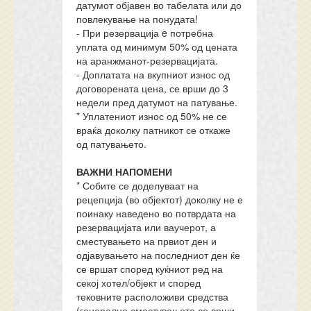
датумот објавен во табелата или до
повлекување на понудата!
- При резервација e потребна
уплата од минимум 50% од цената
на аранжманот-резервацијата.
- Доплатата на вкупниот износ од
договорената цена, се врши до 3
недели пред датумот на патување.
* Уплатениот износ од 50% не се
враќа доколку патникот се откаже
од патувањето.
ВАЖНИ НАПОМЕНИ
* Собите се доделуваат на
рецепција (во објектот) доколку не е
поинаку наведено во потврдата на
резервацијата или ваучерот, а
сместувањето на првиот ден и
одјавувањето на последниот ден ќе
се вршат според куќниот ред на
секој хотел/објект и според
тековните расположиви средства
(генерално сместувањето се врши