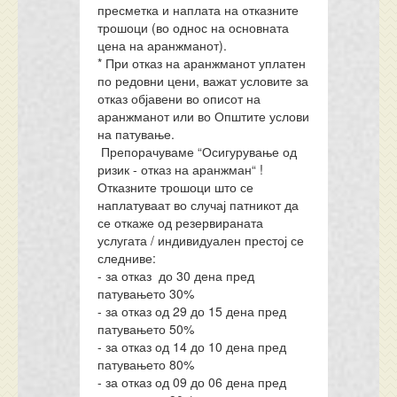
пресметка и наплата на отказните
трошоци (во однос на основната
цена на аранжманот).
* При отказ на аранжманот уплатен
по редовни цени, важат условите за
отказ објавени во описот на
аранжманот или во Општите услови
на патување.
Препорачуваме “Осигурување од
ризик - отказ на аранжман“ !
Отказните трошоци што се
наплатуваат во случај патникот да
се откаже од резервираната
услугата / индивидуален престој се
следниве:
- за отказ до 30 дена пред
патувањето 30%
- за отказ од 29 до 15 дена пред
патувањето 50%
- за отказ од 14 до 10 дена пред
патувањето 80%
- за отказ од 09 до 06 дена пред