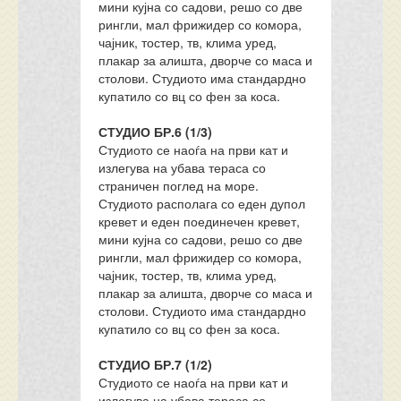
мини кујна со садови, решо со две
рингли, мал фрижидер со комора,
чајник, тостер, тв, клима уред,
плакар за алишта, дворче со маса и
столови. Студиото има стандардно
купатило со вц со фен за коса.
СТУДИО БР.6 (1/3)
Студиото се наоѓа на први кат и
излегува на убава тераса со
страничен поглед на море.
Студиото располага со еден дупол
кревет и еден поединечен кревет,
мини кујна со садови, решо со две
рингли, мал фрижидер со комора,
чајник, тостер, тв, клима уред,
плакар за алишта, дворче со маса и
столови. Студиото има стандардно
купатило со вц со фен за коса.
СТУДИО БР.7 (1/2)
Студиото се наоѓа на први кат и
излегува на убава тераса со