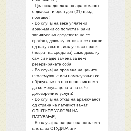
- Целосна доплата на аранжманот
е дваесет и еден ден (21) пред
поаѓање;
- Во случај на веќе уплатени
аранжмани со попусти и рани
запишувања средствата не се
враќаат; доколку патникот се откаже
од патувањето, исклучок се прави
(поврат на средства) само доколку
сам си најде замена за веќе
резервираната соба;
- Во случај на промена на цените
(зголемување или намалување) со
објавување на нов ценовник нема
да се менува цената на веќе
договорените услуги;
- Во случај на отказ на аранжманот
од страна на патникот важат
ОПШТИТЕ УСЛОВИ НА
ПАТУВАЊЕ;
- Во случај на направена поголема
штета во СТУДИЈА или