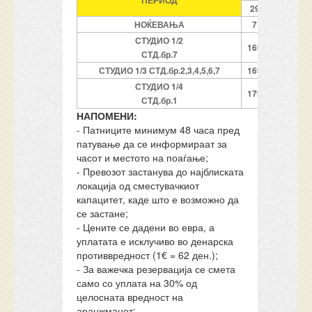
ПЕРИОД
29
5
12
НОЌЕВАЊА
7
7
7
СТУДИО 1/2
169
199
289
СТД.бр.7
СТУДИО 1/3 СТД.бр.2,3,4,5,6,7
169
219
319
СТУДИО 1/4
179
229
329
СТД.бр.1
НАПОМЕНИ:
- Патниците минимум 48 часа пред
патување да се информираат за
часот и местото на поаѓање;
- Превозот застанува до најблиската
локација од сместувачкиот
капацитет, каде што е возможно да
се застане;
- Цените се дадени во евра, а
уплатата е исклучиво во денарска
противвредност (1€ = 62 ден.);
- За важечка резервација се смета
само со уплата на 30% од
целосната вредност на
аранжманот;