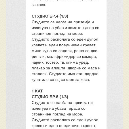
за коса.
СТУДИО БР.4 (1/3)
Студиото се наоѓа на приземје и
излегува на убав и комотен двор со
страничен поглед на море.
Студиото располага со еден дупол
кревет и еден поединечен кревет,
мини кујна со садови, решо со две
рингли, мал фрижидер со комора,
чајник, тостер, тв, клима уред,
плакар за алишта, дворче со маса и
столови. Студиото има стандардно
купатило со вц со фен за коса.
1 КАТ
СТУДИО БР.5 (1/3)
Студиото се наоѓа на први кат и
излегува на убава тераса со
страничен поглед на море.
Студиото располага со еден дупол
кревет и еден поединечен кревет,