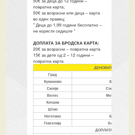
50€ за деца до 12 години –
повратна карта;
50€ за возрасни или деца – карта
во еден правец;
* Деца до 1,99 години бесплатно –
не користи седиште *
ДОПЛАТА ЗА БРОДСКА КАРТА:
20€ за возрасни – повратна карта
15€ за дете од 2 – 12 години –
повратна карта
ДЕНОВИТЕ ДАДЕНИ В
Град
Место на
Куманово
Бензинска пу
Скопје
Спортска сала 
Велес
Мотел Македони
Кочани
Основ
Штип
Нова
Неготино
Бензинска пу
Гевгелија
Бензинска пу
ДОПЛАТА ЗА ТРАНСФЕ