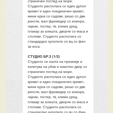
страничен поглед на море.
Студиото располага со еден дупол
кревет и еден поединечен кревет,
мини кујна со садови, решо со две
рингли, мал фрижидер со комора,
чајник, тостер, тв, клима уред,
плакар за алишта, дворче со маса и
столови. Студиото располага со
стандардно купатило со вц со фен
за коса.
СТУДИО БР.3 (1/3)
Студиото се наоѓа на приземје и
излегува на убав и комотен двор со
страничен поглед на море.
Студиото располага со еден дупол
кревет и еден поединечен кревет,
мини кујна со садови, решо со две
рингли, мал фрижидер со комора,
чајник, тостер, тв, клима уред,
плакар за алишта, дворче со маса и
столови. Студиото располага со
стандардно купатило со вц со фен