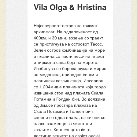
Vila Olga & Hristina
Најсеверниот остров на грчкиот
архипелаг. На оддалеченост од
400км. и 30 мин. возење со траект
се пристигнува на островот Тасос.
Зелен остров комбинација на море
и планина со чисти песочни плажи
и тиркизна сина боја на морето.
Изобилува со борова шума и мирис
на медовина, природни сенки и
планински возвишенија. Ипсарион
со 1.204мнв е планината која гордо
извишена стои над плажата Скала
Потамиа и Голден бич. Во должина
од 3км.се простира плажата на
Скала Потамиа и Голден Бич
споени во една плажа, означени со
плаво знаменце за чистота и
квалитет. Кога сонцето ќе го
достигне зенитот на својот одсјај,