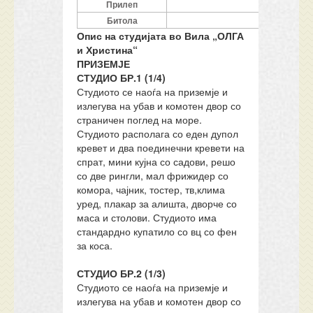
Прилеп
Бензинска 
Битола
Спортс
Опис на студијата во Вила „ОЛГА
и Христина“
ПРИЗЕМЈЕ
СТУДИО БР.1 (1/4)
Студиото се наоѓа на приземје и
излегува на убав и комотен двор со
страничен поглед на море.
Студиото располага со еден дупол
кревет и два поединечни кревети на
спрат, мини кујна со садови, решо
со две рингли, мал фрижидер со
комора, чајник, тостер, тв,клима
уред, плакар за алишта, дворче со
маса и столови. Студиото има
стандардно купатило со вц со фен
за коса.
СТУДИО БР.2 (1/3)
Студиото се наоѓа на приземје и
излегува на убав и комотен двор со