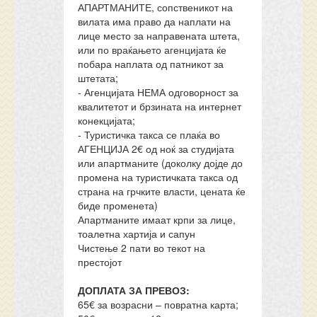
АПАРТМАНИТЕ, сопственикот на
вилата има право да наплати на
лице место за направената штета,
или по враќањето агенцијата ќе
побара наплата од патникот за
штетата;
- Агенцијата НЕМА одговорност за
квалитетот и брзината на интернет
конекцијата;
- Туристичка такса се плаќа во
АГЕНЦИЈА 2€ од ноќ за студијата
или апартманите (доколку дојде до
промена на туристичката такса од
страна на грчките власти, цената ќе
биде променета)
Апартманите имаат крпи за лице,
тоалетна хартија и сапун
Чистење 2 пати во текот на
престојот
ДОПЛАТА ЗА ПРЕВОЗ:
65€ за возрасни – повратна карта;