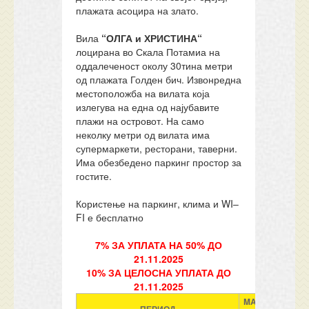
плажата асоцира на злато.
Вила
“ОЛГА и ХРИСТИНА“
лоцирана во Скала Потамиа на
оддалеченост околу 30тина метри
од плажата Голден бич. Извонредна
местоположба на вилата која
излегува на една од најубавите
плажи на островот. На само
неколку метри од вилата има
супермаркети, ресторани, таверни.
Има обезбедено паркинг простор за
гостите.
Користење на паркинг, клима и WI–
FI е бесплатно
7% ЗА УПЛАТА НА 50% ДО
21.11.2025
10% ЗА ЦЕЛОСНА УПЛАТА ДО
21.11.2025
MAJ
Ј