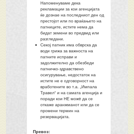
Напоменуваме дека
рекламации за кои агенцијата
ќе дознае на последниот ден од
престојот или по враќањето на
патниците, истите нема да
бидат земени во предвид или
разгледани.
Секој патник има обврска да
води грижа за важноста на
патните исправи и
задолжително да обезбеди
патничко-здравствено
осигурување, недостаток на
истите не е одговорност на
вработените во т.а. „Импала
Травел“ и на самата агенција и
поради кои НЕ можe да се
откаже аранжманот или да се
промени термин на
резервацијата.
Превоз: