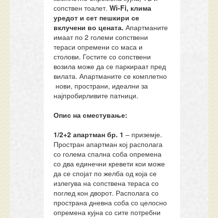
сопствен тоалет.
Wi-Fi
,
клима
уред
от и сет пешкири се
вклучени во цената.
Апартманите
имаат по 2 големи сопствени
тераси опремени со маса и
столови. Гостите со сопствени
возила може да се паркираат пред
вилата. Апартманите се комплетно
нови, пространи, идеални за
најпробирливите патници.
Опис на сместување:
1/2+2 апартман бр.
1
– приземје.
Простран апартман кој располага
со голема спална соба опремена
со два единечни кревети кои може
да се спојат по желба од која се
излегува на сопствена тераса со
поглед кон дворот. Располага со
пространа дневна соба со целосно
опремена кујна со сите потребни