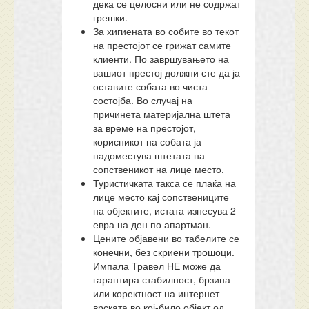
дека се целосни или не содржат
грешки.
За хигиената во собите во текот
на престојот се грижат самите
клиенти. По завршувањето на
вашиот престој должни сте да ја
оставите собата во чиста
состојба. Во случај на
причинета материјална штета
за време на престојот,
корисникот на собата ја
надоместува штетата на
сопственикот на лице место.
Туристичката такса се плаќа на
лице место кај сопствениците
на објектите, истата изнесува 2
евра на ден по апартман.
Цените објавени во табелите се
конечни, без скриени трошоци.
Импала Травел НЕ може да
гарантира стабилност, брзина
или коректност на интернет
врската во кој-било објект од