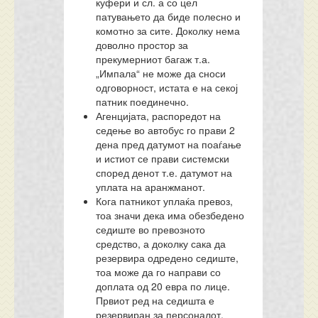
куфери и сл. а со цел
патувањето да биде полесно и
комотно за сите. Доколку нема
доволно простор за
прекумерниот багаж т.а.
„Импала“ не може да сноси
одговорност, истата е на секој
патник поединечно.
Агенцијата, распоредот на
седење во автобус го прави 2
дена пред датумот на поаѓање
и истиот се прави системски
според денот т.е. датумот на
уплата на аранжманот.
Кога патникот уплаќа превоз,
тоа значи дека има обезбедено
седиште во превозното
средство, а доколку сака да
резервира одредено седиште,
тоа може да го направи со
доплата од 20 евра по лице.
Првиот ред на седишта е
резервиран за персоналот.