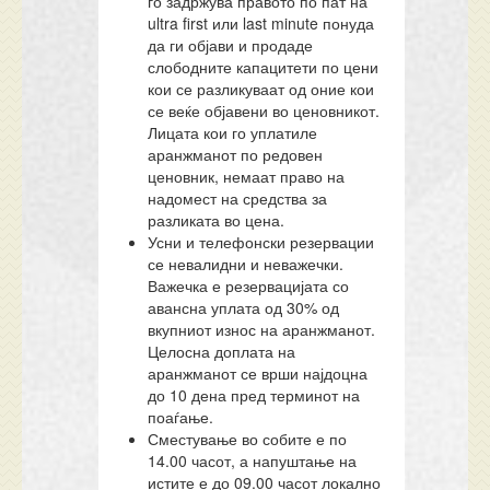
го задржува правото по пат на
ultra first или last minute понуда
да ги објави и продаде
слободните капацитети по цени
кои се разликуваат од оние кои
се веќе објавени во ценовникот.
Лицата кои го уплатиле
аранжманот по редовен
ценовник, немаат право на
надомест на средства за
разликата во цена.
Усни и телефонски резервации
се невалидни и неважечки.
Важечка е резервацијата со
авансна уплата од 30% од
вкупниот износ на аранжманот.
Целосна доплата на
аранжманот се врши најдоцна
до 10 дена пред терминот на
поаѓање.
Сместување во собите е по
14.00 часот, а напуштање на
истите е до 09.00 часот локално