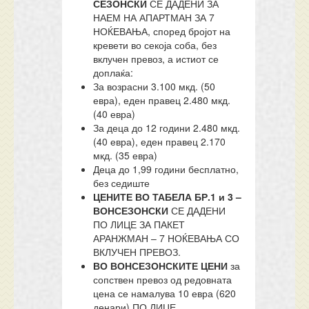
СЕЗОНСКИ
СЕ ДАДЕНИ ЗА
НАЕМ НА АПАРТМАН ЗА 7
НОЌЕВАЊА, според бројот на
кревети во секоја соба, без
вклучен превоз, а истиот се
доплаќа:
За возрасни 3.100 мкд. (50
евра), еден правец 2.480 мкд.
(40 евра)
За деца до 12 години 2.480 мкд.
(40 евра), еден правец 2.170
мкд. (35 евра)
Деца до 1,99 години бесплатно,
без седиште
ЦЕНИТЕ ВО ТАБЕЛА БР.1 и 3 –
ВОНСЕЗОНСКИ
СЕ ДАДЕНИ
ПО ЛИЦЕ ЗА ПАКЕТ
АРАНЖМАН – 7 НОЌЕВАЊА СО
ВКЛУЧЕН ПРЕВОЗ.
ВО ВОНСЕЗОНСКИТЕ ЦЕНИ
за
сопствен превоз од редовната
цена се намалува 10 евра (620
денари) ПО ЛИЦЕ.