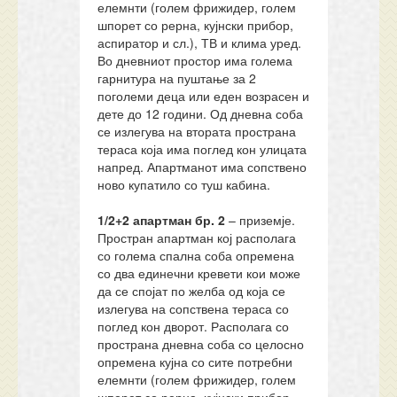
елемнти (голем фрижидер, голем
шпорет со рерна, кујнски прибор,
аспиратор и сл.), ТВ и клима уред.
Во дневниот простор има голема
гарнитура на пуштање за 2
поголеми деца или еден возрасен и
дете до 12 години. Од дневна соба
се излегува на втората пространа
тераса која има поглед кон улицата
напред. Апартманот има сопствено
ново купатило со туш кабина.
1/2+2 апартман бр. 2
– приземје.
Простран апартман кој располага
со голема спална соба опремена
со два единечни кревети кои може
да се спојат по желба од која се
излегува на сопствена тераса со
поглед кон дворот. Располага со
пространа дневна соба со целосно
опремена кујна со сите потребни
елемнти (голем фрижидер, голем