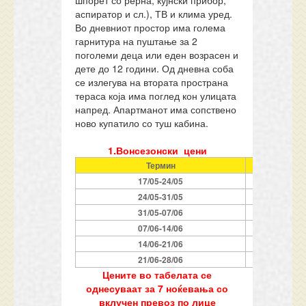
шпорет со рерна, кујнски прибор,
аспиратор и сл.), ТВ и клима уред.
Во дневниот простор има голема
гарнитура на пуштање за 2
поголеми деца или еден возрасен и
дете до 12 години. Од дневна соба
се излегува на втората пространа
тераса која има поглед кон улицата
напред. Апартманот има сопствено
ново купатило со туш кабина.
1.Вонсезонски цени
Термин
Ноќева
17/05-24/05
7
24/05-31/05
7
31/05-07/06
7
07/06-14/06
7
14/06-21/06
7
21/06-28/06
7
Цените во табелата се
однесуваат за 7 ноќевања со
вклучен превоз по лице