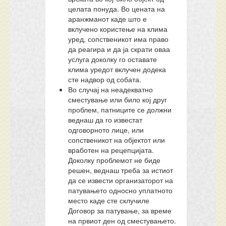
целата понуда. Во цената на
аранжманот каде што е
вклучено користење на клима
уред, сопственикот има право
да реагира и да ја скрати оваа
услуга доколку го оставате
клима уредот вклучен додека
сте надвор од собата.
Во случај на неадекватно
сместување или било кој друг
проблем, патниците се должни
веднаш да го известат
одговорното лице, или
сопственикот на објектот или
вработен на рецепцијата.
Доколку проблемот не биде
решен, веднаш треба за истиот
да се извести организаторот на
патувањето односно уплатното
место каде сте склучиле
Договор за патување, за време
на првиот ден од сместувањето.