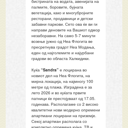
бистрината на водата, авенијата на
палмите, боровите, бујната
вегетација, како и многубројните
ресторани, продавници и детски
забавни паркови. Сето ова ќе ви ги
направи деновите на Вашиот одмор
незаборавни. На само 5-7 минути
возење јужно од Неа Флогита ве
пресретнува градот Неа Модања,
еден од најголемите и најурбани
градови во областа Халкидики.
Куќа
“Sandra”
е лоцирана во
новиот дел на Неа Флогита, на
мирна локација, на најмногу 100
метри од плажа. Изградена е за
лето 2026 и во куќата првите
патници ќе престојуваат од 17.05.
годинава. Располагаме со 2 високо
квалитетни нови модерно опремени
апартмани лоцирани на приземје.
Секој апартман располага со
комплетно опремена кујна, ТВ и