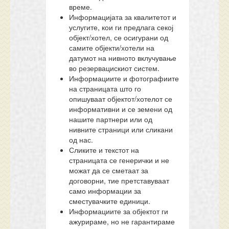
време.
Информацијата за квалитетот и
услугите, кои ги предлага секој
објект/хотел, се осигурани од
самите објекти/хотели на
датумот на нивното вклучување
во резервацискиот систем.
Информациите и фотографиите
на страницата што го
опишуваат објектот/хотелот се
информативни и се земени од
нашите партнери или од
нивните страници или сликани
од нас.
Сликите и текстот на
страницата се генерички и не
можат да се сметаат за
договорни, тие претставуваат
само информации за
сместувачките единици.
Информациите за објектот ги
ажурираме, но не гарантираме