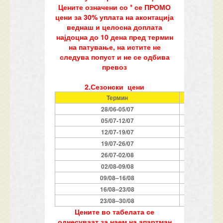
Цените означени со * се ПРОМО
цени за 30% уплата на аконтација
веднаш и целосна доплата
најдоцна до 10 дена пред термин
на патување, на истите не
следува попуст и не се одбива
превоз
2.Сезонски цени
Термин
2
8/06-
0
5/07
0
5/07-
1
2/07
1
2/07-19/07
19/07-
2
6/07
2
6/07-
0
2/0
8
0
2/0
8
-09/0
8
09/0
8
–
1
6/0
8
1
6/0
8
–
2
3/0
8
2
3/0
8
–
3
0
/08
Цените во табелата се
однесуваат за наем на апартман