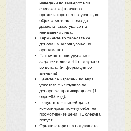
наведени во ваучерот или
списокот кој го издава
организаторот на патување, во
објектот/хотелот нема да
дозволат сместување на
ненајавени лица.
Термините во табелата се
денови на започнување на
аранжманот.
Патничкото осигурување е
задолжително и НЕ е вклучено
во цената (информации во
агенција).
Цените се изразени во евра,
уплатата е исклучиво во
денараска противвредност (1
евро=62 мкд).
Попустите НЕ можe да се
комбинираат помеѓу себе, на
промотивните цени НЕ следува
попуст.
Организаторот на патувањето