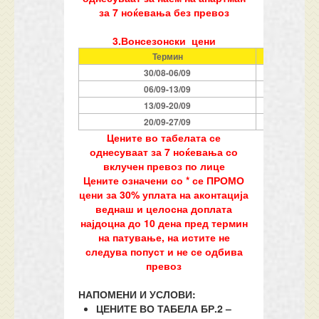
за 7 ноќевања без превоз
3.Вонсезонски цени
Термин
Ноќева
30/08-06/09
7
06/09-13/09
7
13/09-20/09
7
20/09-27/09
7
Цените во табелата се
однесуваат за 7 ноќевања со
вклучен превоз по лице
Цените означени со * се ПРОМО
цени за 30% уплата на аконтација
веднаш и целосна доплата
најдоцна до 10 дена пред термин
на патување, на истите не
следува попуст и не се одбива
превоз
НАПОМЕНИ И УСЛОВИ:
ЦЕНИТЕ ВО ТАБЕЛА БР.2 –