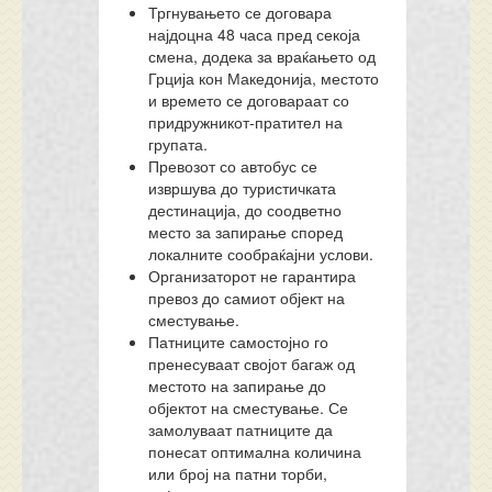
Тргнувањето се договара
најдоцна 48 часа пред секоја
смена, додека за враќањето од
Грција кон Македонија, местото
и времето се договараат со
придружникот-пратител на
групата.
Превозот со автобус се
извршува до туристичката
дестинација, до соодветно
место за запирање според
локалните сообраќајни услови.
Организаторот не гарантира
превоз до самиот објект на
сместување.
Патниците самостојно го
пренесуваат својот багаж од
местото на запирање до
објектот на сместување. Се
замолуваат патниците да
понесат оптимална количина
или број на патни торби,