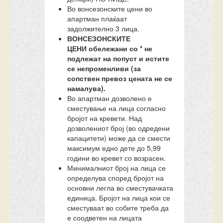
Во вонсезонските цени во
апартман плаќаат
задолжително 3 лица.
ВОНСЕЗОНСКИТЕ
ЦЕНИ
обележани со * не
подлежат на попуст
и истите
се непроменливи (за
сопствен превоз цената не се
намалува).
Во апартман дозволено е
сместување на лица согласно
бројот на кревети. Над
дозволениот број (во одредени
капацитети) може да се смести
максимум едно дете до 5,99
години во кревет со возрасен.
Минималниот број на лица се
определува според бројот на
основни легла во сместувачката
единица. Бројот на лица кои се
сместуваат во собите треба да
е соодветен на лицата