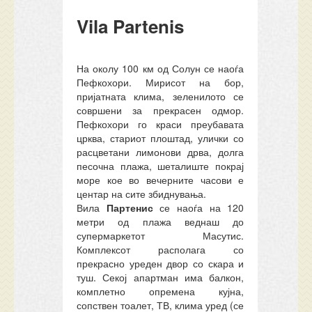
Vila Partenis
На околу 100 км од Солун се наоѓа
Пефкохори. Мирисот на бор,
пријатната клима, зеленилото се
совршени за прекрасен одмор.
Пефкохори го краси преубавата
црква, стариот плоштад, улички со
расцветани лимонови дрва, долга
песочна плажа, шеталиште покрај
море кое во вечерните часови е
центар на сите збиднувања.
Вила
Партенис
с
е наоѓа на 120
метри од плажа веднаш до
супермаркетот Масутис.
Комплексот располага со
прекрасно уреден двор со скара и
туш. Секој апартман има балкон,
комплетно опремена кујна,
сопствен тоалет, ТВ, клима уред (се