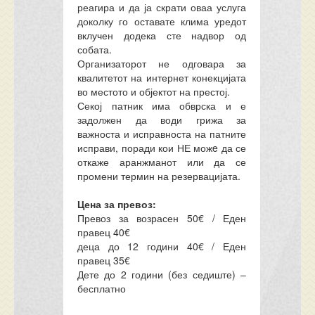
реагира и да ја скрати оваа услуга
доколку го оставате клима уредот
вклучен додека сте надвор од
собата.
Организаторот не одговара за
квалитетот на интернет конекцијата
во местото и објектот на престој.
Секој патник има обврска и е
задолжен да води грижа за
важноста и исправноста на патните
исправи, поради кои НЕ можe да се
откаже аранжманот или да се
промени термин на резервацијата.
Цена за превоз:
Превоз за возрасен 50€ / Еден
правец 40€
деца до 12 години 40€ / Еден
правец 35€
Дете до 2 години (без седиште) –
бесплатно