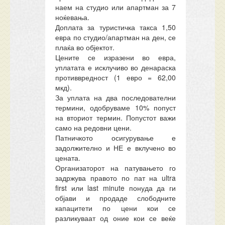
наем на студио или апартман за 7
ноќевања.
Доплата за туристичка такса 1,50
евра по студио/апартман на ден, се
плаќа во објектот.
Цените се изразени во евра,
уплатата е исклучиво во денараска
противвредност (1 евро = 62,00
мкд).
За уплата на два последователни
термини, одобруваме 10% попуст
на вториот термин. Попустот важи
само на редовни цени.
Патничкото осигурување е
задолжително и НЕ е вклучено во
цената.
Организаторот на патувањето го
задржува правото по пат на ultra
first или last minute понуда да ги
објави и продаде слободните
капацитети по цени кои се
разликуваат од оние кои се веќе