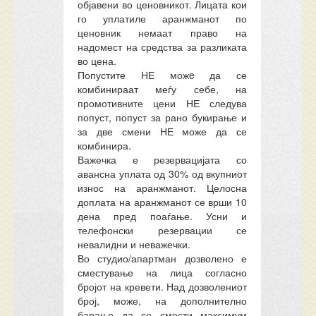
објавени во ценовникот. Лицата кои
го уплатиле аранжманот по
ценовник немаат право на
надомест на средства за разликата
во цена.
Попустите НЕ можe да се
комбинираат меѓу себе, на
промотивните цени НЕ следува
попуст, попуст за рано букирање и
за две смени НЕ може да се
комбинира.
Важечка е резервацијата со
авансна уплата од 30% од вкупниот
износ на аранжманот. Целосна
доплата на аранжманот се врши 10
дена пред поаѓање. Усни и
телефонски резервации се
невалидни и неважечки.
Во студио/апартман дозволено е
сместување на лица согласно
бројот на кревети. Над
дозволениот
број, може, на дополнително
барање да се смести
максимум