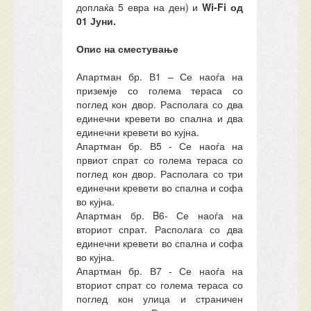
доплаќа 5 евра на ден) и
Wi-Fi од
01 Јуни.
Опис на сместување
Апартман бр. В1 – Се наоѓа на
приземје со голема тераса со
поглед кон двор. Располага со два
единечни кревети во спална и два
единечни кревети во кујна.
Апартман бр. В5 - Се наоѓа на
првиот спрат со голема тераса со
поглед кон двор. Располага со три
единечни кревети во спална и софа
во кујна.
Апартман бр. B6- Се наоѓа на
вториот спрат. Располага со два
единечни кревети во спална и софа
во кујна.
Апартман бр. В7 - Се наоѓа на
вториот спрат со голема тераса со
поглед кон улица и страничен