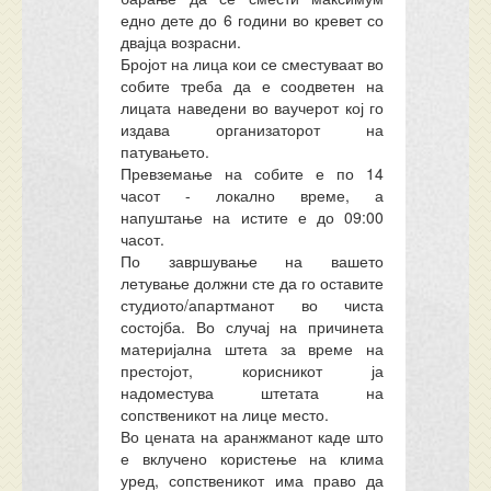
едно дете до 6 години во кревет со
двајца возрасни.
Бројот на лица кои се сместуваат во
собите треба да е соодветен на
лицата наведени во ваучерот кој го
издава организаторот на
патувањето.
Превземање на собите е по 14
часот - локално време, а
напуштање на истите е до 09:00
часот.
По завршување на вашето
летување должни сте да го оставите
студиото/апартманот во чиста
состојба. Во случај на причинета
материјална штета за време на
престојот, корисникот ја
надоместува штетата на
сопственикот на лице место.
Во цената на аранжманот каде што
е вклучено користење на клима
уред, сопственикот има право да