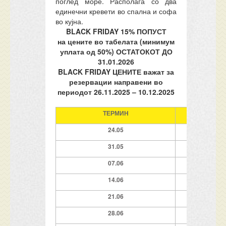
поглед море. Располага со два
единечни кревети во спална и софа
во кујна.
BLACK FRIDAY 15% ПОПУСТ
на цените во табелата (минимум
уплата од 50%) ОСТАТОКОТ ДО
31.01.202
6
BLACK FRIDAY ЦЕНИТЕ важат за
резервации направени во
периодот 26.11.2025 – 10.12.2025
ТЕРМИН
НАЕ
2
4.05
7 ноќ
31.05
7 ноќ
07.06
7 ноќ
14.06
7 ноќ
2
1
.06
7 ноќ
2
8
.06
7 ноќ